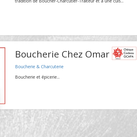
tradition de Boucher-Charcutier-Traiteur et à une cuis...
Boucherie Chez Omar
Boucherie & Charcuterie
Boucherie et épicerie...