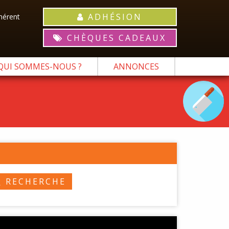
ADHÉSION
hérent
CHÈQUES CADEAUX
QUI SOMMES-NOUS ?
ANNONCES
RECHERCHE