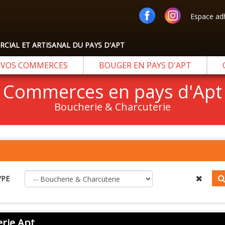
Espace ad
IAL ET ARTISANAL DU PAYS D'APT
VOS COMMERCES
BOUGER EN PAYS D'APT
Commerces en pays d'Apt
Boucherie & Charcuterie
YPE
rie Apt