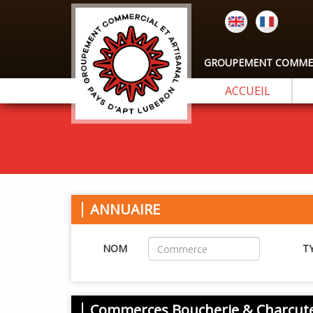
GROUPEMENT COMMERC
ACCUEIL
ANNUAIRE
NOM
T
Commerces Boucherie & Charcute