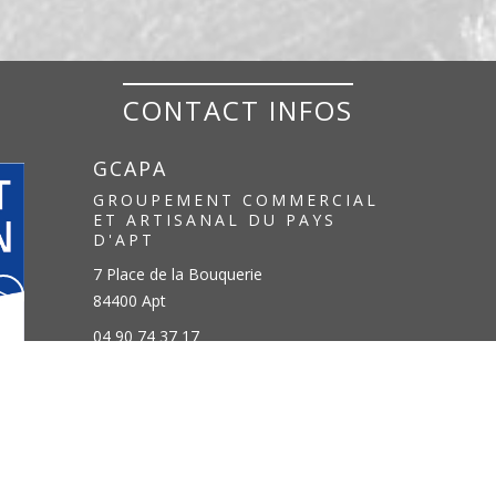
CONTACT INFOS
GCAPA
GROUPEMENT COMMERCIAL
ET ARTISANAL DU PAYS
D'APT
7 Place de la Bouquerie
>
84400 Apt
to control how your information is handled.
04 90 74 37 17
contact@pays-apt-luberon.fr
Creation
Azuracom