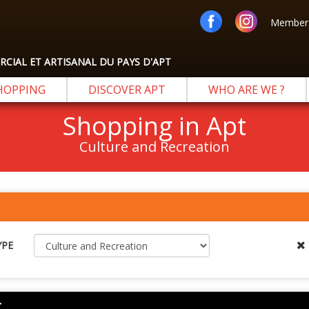
Members
IAL ET ARTISANAL DU PAYS D'APT
HOPPING
DISCOVER APT
WHO ARE WE ?
Shopping in Apt
Culture and Recreation
YPE
t