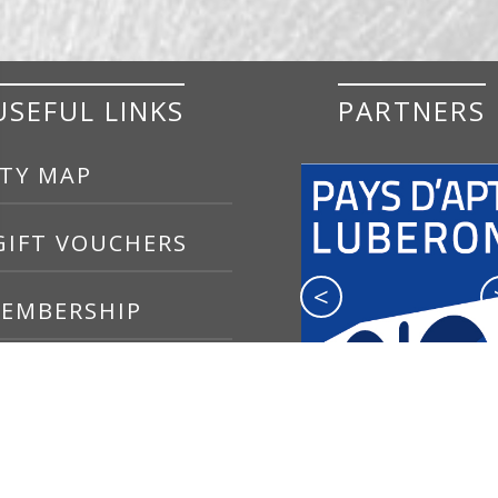
USEFUL LINKS
PARTNERS
TY MAP
IFT VOUCHERS
<
EMBERSHIP
gs, ensuring compliance with regulations. Customize your preferences 