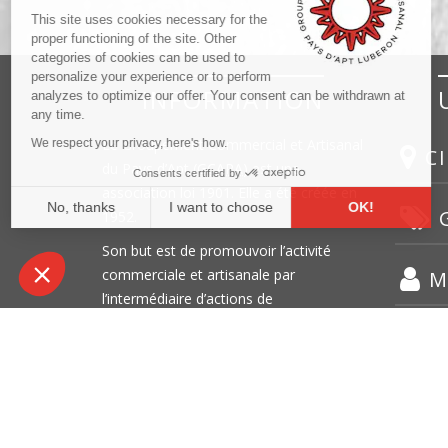
This site uses cookies necessary for the
proper functioning of the site. Other
categories of cookies can be used to
personalize your experience or to perform
INFORMATION
analyzes to optimize our offer. Your consent can be withdrawn at
any time.
Le Groupement Commercial et Artisanal
We respect your privacy, here's how.
CI
du Pays d’Apt (
GCAPA
) est une
Consents certified by
association loi 1901. Elle a été créée en
No, thanks
I want to choose
OK!
G
1952.
Axeptio consent
Consent Management Platform: Personalize Your Options
Son but est de promouvoir l’activité
commerciale et artisanale par
M
Our platform empowers you to tailor and manage your privacy settin
l’intermédiaire d’actions de
communication et d’animation.
Find out more
© GCAPA |
Legals
|
Processing of personal data