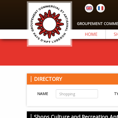
GROUPEMENT COMMERC
HOME
S
DIRECTORY
NAME
T
Shops Culture and Recreation Ap