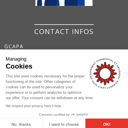
CONTACT INFOS
GCAPA
GROUPEMENT COMMERCIAL ET ARTISANAL
Managing
DU PAYS D'APT
Cookies
7 Place de la Bouquerie
84400 Apt
This site uses cookies necessary for the proper
functioning of the site. Other categories of
04 90 74 37 17
cookies can be used to personalize your
contact@pays-apt-luberon.fr
experience or to perform analyzes to optimize
our offer. Your consent can be withdrawn at any time.
We respect your privacy, here's how.
© GCAPA |
Legals
|
Processing of personal data
Consents certified by
Creation
Azuracom
No, thanks
I want to choose
OK!