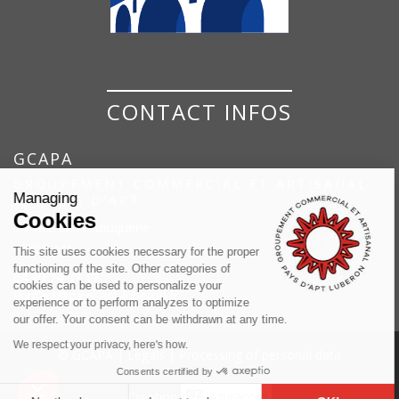
CONTACT INFOS
GCAPA
GROUPEMENT COMMERCIAL ET ARTISANAL
Managing
DU PAYS D'APT
Cookies
7 Place de la Bouquerie
84400 Apt
This site uses cookies necessary for the proper
functioning of the site. Other categories of
04 90 74 37 17
cookies can be used to personalize your
contact@pays-apt-luberon.fr
experience or to perform analyzes to optimize
our offer. Your consent can be withdrawn at any time.
We respect your privacy, here's how.
© GCAPA |
Legals
|
Processing of personal data
Consents certified by
Creation
Azuracom