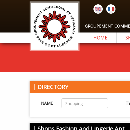
GROUPEMENT COMMERC
HOME
S
DIRECTORY
NAME
T
Shops Fashion and Lingerie Apt