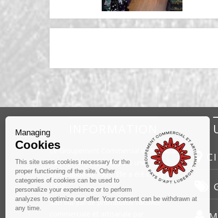
INFORMATION
Managing
Cookies
Le Groupement Commercial et Artisanal
CI
du Pays d’Apt (
GCAPA
) est une
This site uses cookies necessary for the
proper functioning of the site. Other
association loi 1901. Elle a été créée en
categories of cookies can be used to
G
1952.
personalize your experience or to perform
analyzes to optimize our offer. Your consent can be withdrawn at
Son but est de promouvoir l’activité
any time.
commerciale et artisanale par
M