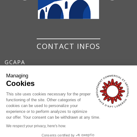
CONTACT INFOS
GCAPA
GROUPEMENT COMMERCIAL ET ARTISANAL
Managing
DU PAYS D'APT
Cookies
7 Place de la Bouquerie
84400 Apt
This site uses cookies necessary for the proper
functioning of the site. Other categories of
04 90 74 37 17
cookies can be used to personalize your
contact@pays-apt-luberon.fr
experience or to perform analyzes to optimize
our offer. Your consent can be withdrawn at any time.
We respect your privacy, here's how.
© GCAPA |
Legals
|
Processing of personal data
Consents certified by