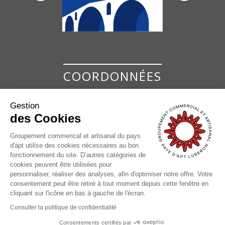
COORDONNÉES
GCAPA
Gestion
des Cookies
GROUPEMENT COMMERCIAL ET ARTISANAL
DU PAYS D'APT
Groupement commerical et artisanal du pays
7 Place de la Bouquerie
d'apt utilise des cookies nécessaires au bon
84400 Apt
fonctionnement du site. D’autres catégories de
cookies peuvent être utilisées pour
04 90 74 37 17
personnaliser, réaliser des analyses, afin d'optimiser notre offre. Votre
contact@pays-apt-luberon.fr
consentement peut être retiré à tout moment depuis cette fenêtre en
cliquant sur l'icône en bas à gauche de l'écran.
Consulter la politique de confidentialité
© GCAPA |
Mentions légales
|
Politique de confidentialité
Consentements certifiés par