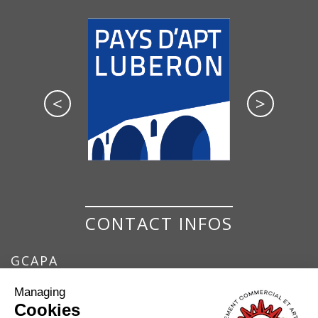
<
>
CONTACT INFOS
GCAPA
GROUPEMENT COMMERCIAL ET ARTISANAL
Managing
DU PAYS D'APT
Cookies
7 Place de la Bouquerie