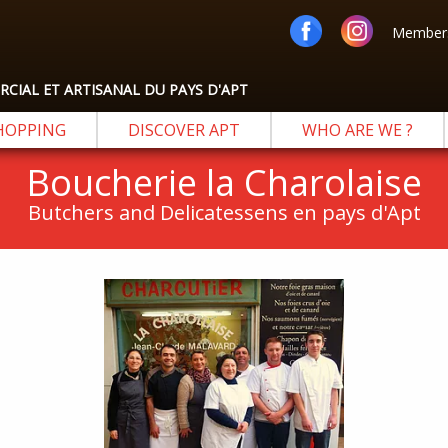
Members
IAL ET ARTISANAL DU PAYS D'APT
HOPPING
DISCOVER APT
WHO ARE WE ?
Boucherie la Charolaise
Butchers and Delicatessens en pays d'Apt