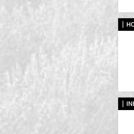
HO
IN