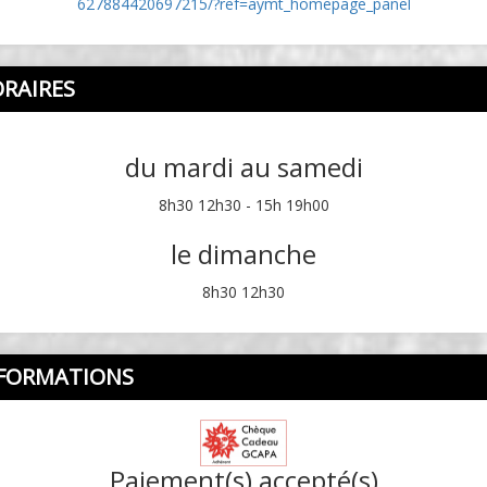
627884420697215/?ref=aymt_homepage_panel
RAIRES
du mardi au samedi
8h30 12h30 - 15h 19h00
le dimanche
8h30 12h30
FORMATIONS
Paiement(s) accepté(s)