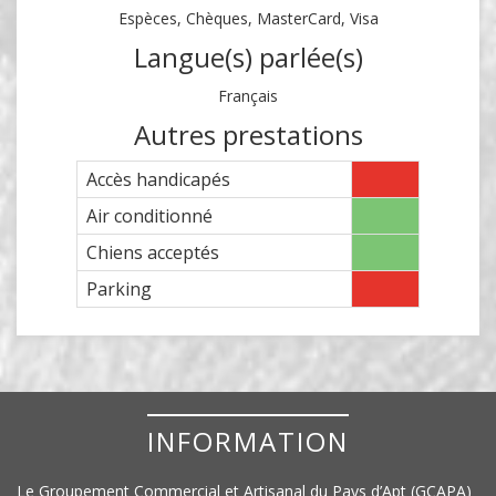
Espèces, Chèques, MasterCard, Visa
Langue(s) parlée(s)
Français
Autres prestations
Accès handicapés
Air conditionné
Chiens acceptés
Parking
INFORMATION
Le Groupement Commercial et Artisanal du Pays d’Apt (
GCAPA
)