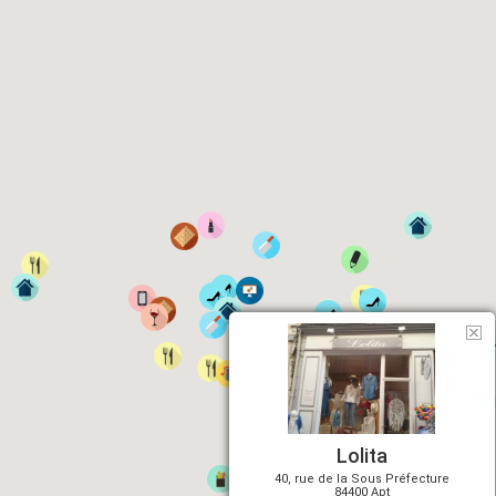
Lolita
40, rue de la Sous Préfecture
84400 Apt