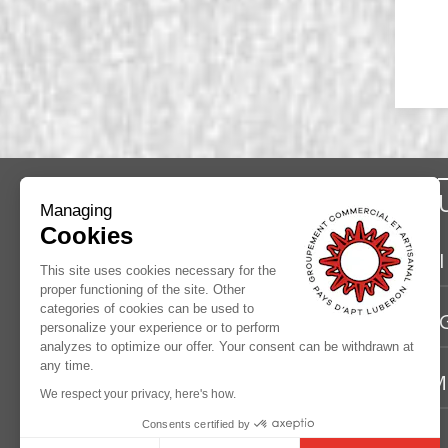
INFORMATION
Managing
Cookies
Le Groupement Commercial et Artisanal
CI
du Pays d’Apt (
GCAPA
) est une
This site uses cookies necessary for the
proper functioning of the site. Other
association loi 1901. Elle a été créée en
categories of cookies can be used to
G
1952.
personalize your experience or to perform
analyzes to optimize our offer. Your consent can be withdrawn at
Son but est de promouvoir l’activité
any time.
commerciale et artisanale par
M
We respect your privacy, here's how.
l’intermédiaire d’actions de
communication et d’animation.
Consents certified by